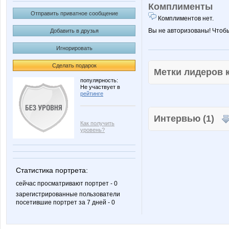
Комплименты
Отправить приватное сообщение
Комплиментов нет.
Вы не авторизованы! Чтоб
Добавить в друзья
Игнорировать
Сделать подарок
Метки лидеров
популярность:
Не участвует в
рейтинге
Интервью (1)
Как получить
уровень?
Статистика портрета:
сейчас просматривают портрет - 0
зарегистрированные пользователи
посетившие портрет за 7 дней - 0