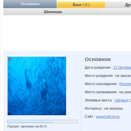
Основное
Блог
( 0 )
Др
Шпионаж
Основное
Дата рождения :
12 Октяб
Место рождения : не указа
Место нахождения :
Россия
Место проживания : не ука
Любимые места :
тайланд
(
Интересы : не указаны
Сайт :
www.hott-nn.ru
Портрет заполнен на 65 %